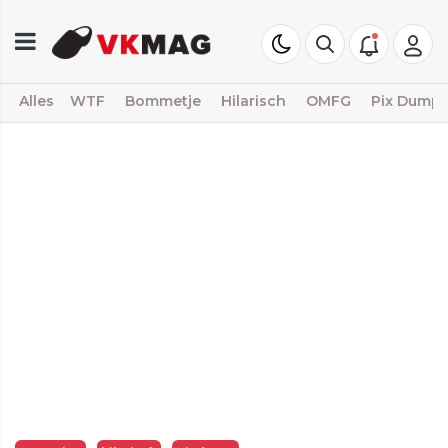
Alles
WTF
Bommetje
Hilarisch
OMFG
Pix Dump