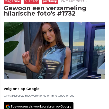
Magazine
hilarisch
pixdump
24 maart, 2023
·
Gewoon een verzameling
hilarische foto's #1732
Volg ons op Google
Ontvang onze nieuwste verhalen in je Google-feed
Toevoegen als voorkeursbron op Google