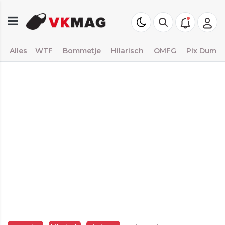
Alles
WTF
Bommetje
Hilarisch
OMFG
Pix Dump