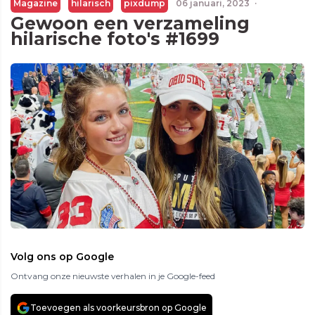
Magazine
hilarisch
pixdump
06 januari, 2023
·
Gewoon een verzameling
hilarische foto's #1699
Volg ons op Google
Ontvang onze nieuwste verhalen in je Google-feed
Toevoegen als voorkeursbron op Google