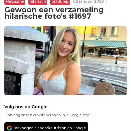
Magazine
hilarisch
pixdump
02 januari, 2023
·
Gewoon een verzameling
hilarische foto's #1697
Volg ons op Google
Ontvang onze nieuwste verhalen in je Google-feed
Toevoegen als voorkeursbron op Google