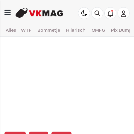
Alles
WTF
Bommetje
Hilarisch
OMFG
Pix Dump