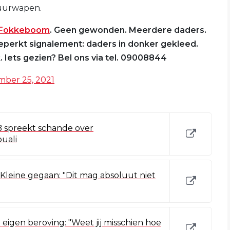
vuurwapen.
Fokkeboom
. Geen gewonden. Meerdere daders.
eperkt signalement: daders in donker gekleed.
. Iets gezien? Bel ons via tel. 09008844
ber 25, 2021
 B spreekt schande over
ouali
' Kleine gegaan: "Dit mag absoluut niet
t eigen beroving: "Weet jij misschien hoe