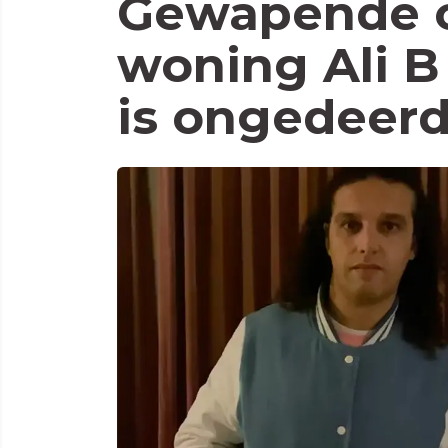
Gewapende ov
woning Ali B 
is ongedeer