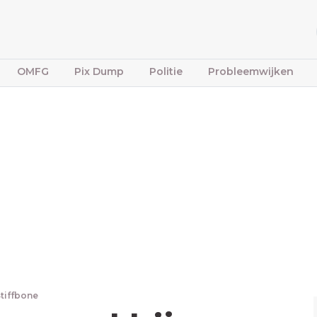
OMFG
Pix Dump
Politie
Probleemwijken
Stiffbone