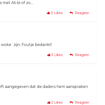
et Ali-bi of zo....
0
Likes
Reageer
 ¨woke¨zijn. Foutje bedankt!
3
Likes
Reageer
eeft aangegeven dat de daders hem aanspraken
2
Likes
Reageer