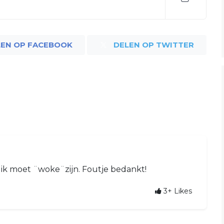
LEN OP FACEBOOK
DELEN OP TWITTER
e ik moet ¨woke¨zijn. Foutje bedankt!
3+
Likes