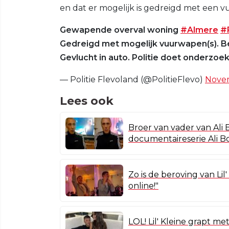
en dat er mogelijk is gedreigd met een 
Gewapende overval woning
#Almere
#
Gedreigd met mogelijk vuurwapen(s). B
Gevlucht in auto. Politie doet onderzoek
— Politie Flevoland (@PolitieFlevo)
Novem
Lees ook
Broer van vader van Ali
documentaireserie Ali B
Zo is de beroving van Lil
online!"
LOL! Lil' Kleine grapt me