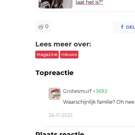
laat het is?"
0
DE
Lees meer over:
Magazine
nieuws
Topreactie
Grotesmurf
+3693
Waarschijnlijk familie? Oh ne
26-11-2021
Plaats reactie