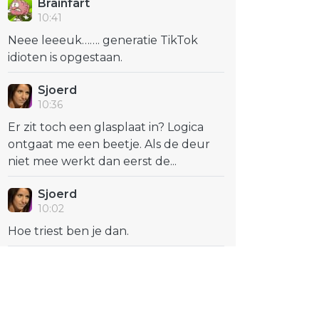
Brainfart
10:41
Neee leeeuk……. generatie TikTok
idioten is opgestaan.
Sjoerd
10:36
Er zit toch een glasplaat in? Logica
ontgaat me een beetje. Als de deur
niet mee werkt dan eerst de...
Sjoerd
10:02
Hoe triest ben je dan.