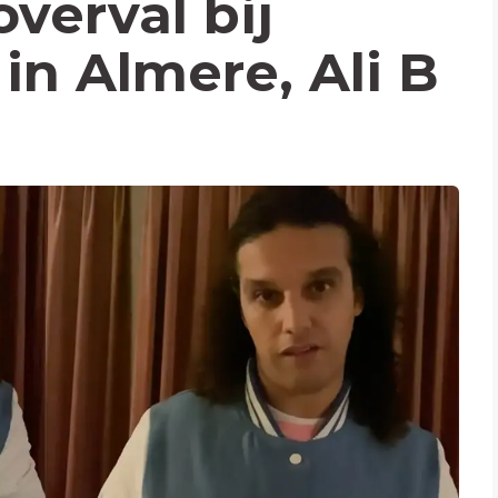
erval bij
in Almere, Ali B
d