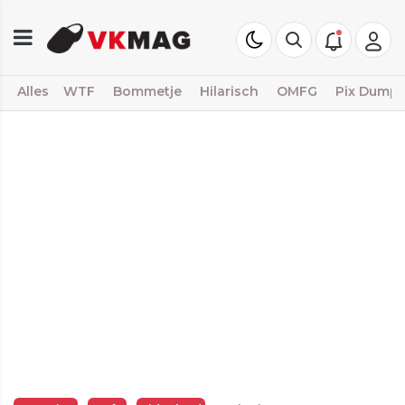
Alles
WTF
Bommetje
Hilarisch
OMFG
Pix Dump