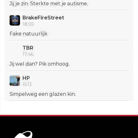
Jij je zin. Sterkte met je autisme.
BrakeFireStreet
18:05
Fake natuurlijk
TBR
17:46
Jij wel dan? Pik omhoog.
HP
15:13
Simpelweg een glazen kin.