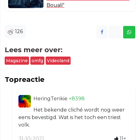
Bouali"
126
Lees meer over:
Magazine
omfg
Videoland
Topreactie
HeringTenkie
+8398
Het bekende cliché wordt nog weer
eens bevestigd. Wat is het toch een triest
volk.
31-10-2021
11+