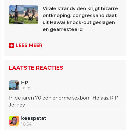
Virale strandvideo krijgt bizarre
ontknoping: congreskandidaat
uit Hawaï knock-out geslagen
en gearresteerd
LEES MEER
LAATSTE REACTIES
HP
19:02
In de jaren 70 een enorme sexbom. Helaas. RIP
Jerney.
keespatat
18:54