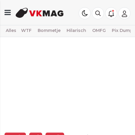
Alles
WTF
Bommetje
Hilarisch
OMFG
Pix Dump