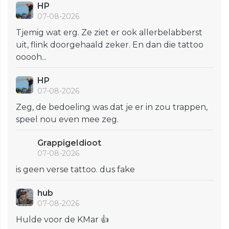
HP
07-08-2026
Tjemig wat erg. Ze ziet er ook allerbelabberst
uit, flink doorgehaald zeker. En dan die tattoo
ooooh...
HP
07-08-2026
Zeg, de bedoeling was dat je er in zou trappen,
speel nou even mee zeg.
GrappigeIdioot
07-08-2026
is geen verse tattoo. dus fake
hub
07-08-2026
Hulde voor de KMar 👍