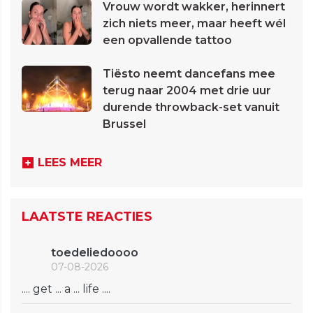
Vrouw wordt wakker, herinnert
zich niets meer, maar heeft wél
een opvallende tattoo
Tiësto neemt dancefans mee
terug naar 2004 met drie uur
durende throwback-set vanuit
Brussel
LEES MEER
LAATSTE REACTIES
toedeliedoooo
07-08-2026
.... get ... a ... life ....