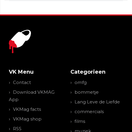
VK Menu
Categorieen
Contact
omfg
Download VKMAG
bommetje
App
Lang Leve de Liefde
VKMag facts
commercials
VKMag shop
films
RSS
muziek