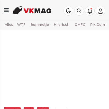
Alles
WTF
Bommetje
Hilarisch
OMFG
Pix Dump