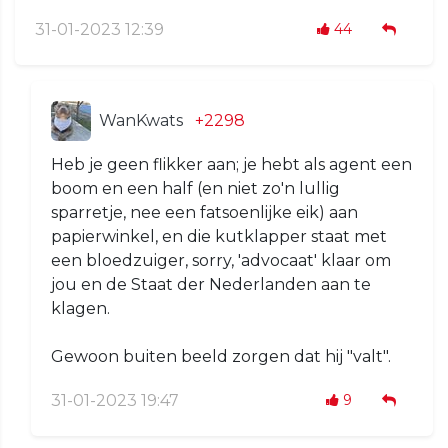
31-01-2023 12:39
44
WanKwats
+2298
Heb je geen flikker aan; je hebt als agent een
boom en een half (en niet zo'n lullig
sparretje, nee een fatsoenlijke eik) aan
papierwinkel, en die kutklapper staat met
een bloedzuiger, sorry, 'advocaat' klaar om
jou en de Staat der Nederlanden aan te
klagen.
Gewoon buiten beeld zorgen dat hij "valt".
31-01-2023 19:47
9