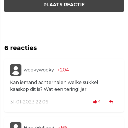
PLAATS REACTIE
6
reacties
wookywooky
+204
Kan iemand achterhalen welke sukkel
kaaskop dit is? Wat een teringlijer
31-01-2023 22:06
4
HenkHolland
+166