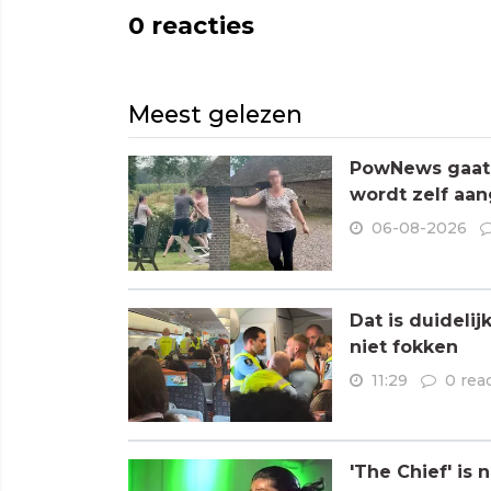
0
reacties
Meest gelezen
PowNews gaat 
wordt zelf aa
06-08-2026
Dat is duideli
niet fokken
11:29
0 rea
'The Chief' is