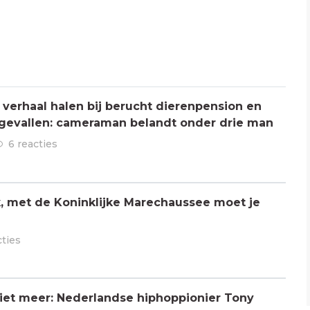
verhaal halen bij berucht dierenpension en
ngevallen: cameraman belandt onder drie man
6 reacties
jk, met de Koninklijke Marechaussee moet je
cties
 niet meer: Nederlandse hiphoppionier Tony