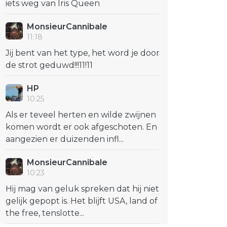
iets weg van Iris Queen
MonsieurCannibale
11:18
Jij bent van het type, het word je door
de strot geduwd!!!11!11
HP
10:25
Als er teveel herten en wilde zwijnen
komen wordt er ook afgeschoten. En
aangezien er duizenden infl...
MonsieurCannibale
10:23
Hij mag van geluk spreken dat hij niet
gelijk gepopt is. Het blijft USA, land of
the free, tenslotte...