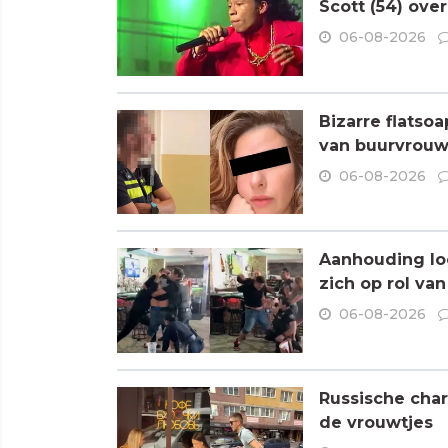
Scott (54) ove
06-08-2026
Bizarre flatso
van buurvrouw 
06-08-2026
Aanhouding loo
zich op rol va
06-08-2026
Russische char
de vrouwtjes