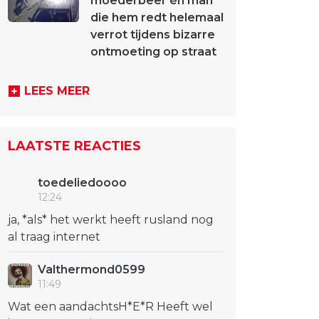
moederbeer én man
die hem redt helemaal
verrot tijdens bizarre
ontmoeting op straat
LEES MEER
LAATSTE REACTIES
toedeliedoooo
12:24
ja, *als* het werkt heeft rusland nog
al traag internet
Valthermond0599
11:49
Wat een aandachtsH*E*R Heeft wel