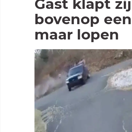
Gast klapt zi
bovenop een
maar lopen