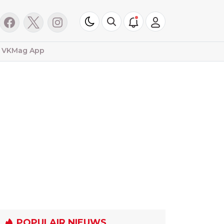
VKMag App
POPULAIR NIEUWS