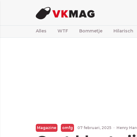
Alles
WTF
Bommetje
Hilarisch
Magazine
omfg
07 februari, 2025
·
Henry Har