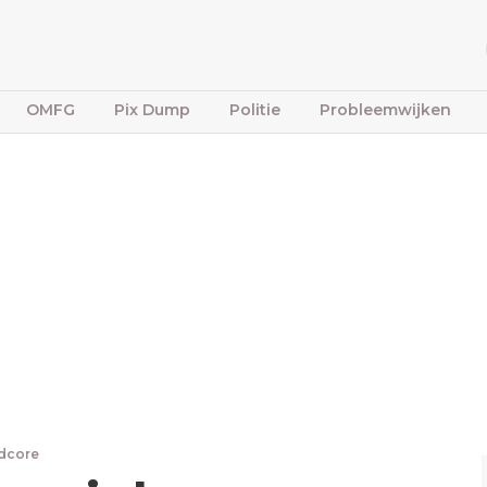
OMFG
Pix Dump
Politie
Probleemwijken
dcore