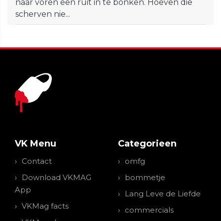
naar voren een ruit in te bonken. Hoeven die
scherven nie...
VK Menu
Categorieen
Contact
omfg
Download VKMAG
bommetje
App
Lang Leve de Liefde
VKMag facts
commercials