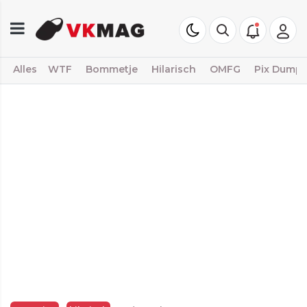
Alles
WTF
Bommetje
Hilarisch
OMFG
Pix Dump