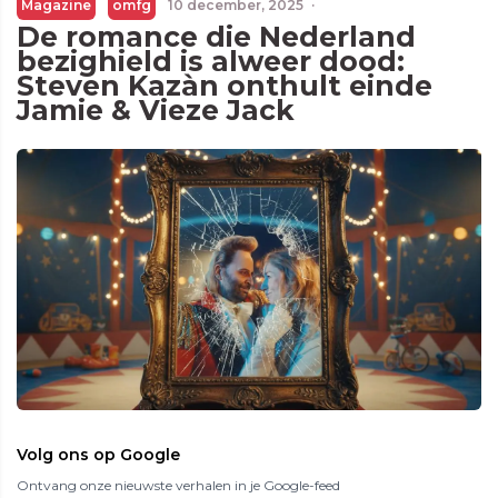
Magazine
omfg
10 december, 2025
·
De romance die Nederland
bezighield is alweer dood:
Steven Kazàn onthult einde
Jamie & Vieze Jack
Volg ons op Google
Ontvang onze nieuwste verhalen in je Google-feed