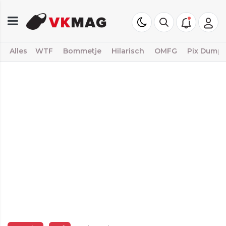
Alles
WTF
Bommetje
Hilarisch
OMFG
Pix Dump