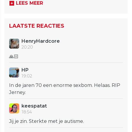
LEES MEER
LAATSTE REACTIES
HenryHardcore
20:20
🙏🏻
HP
19:02
In de jaren 70 een enorme sexbom. Helaas. RIP
Jerney.
keespatat
18:54
Jij je zin. Sterkte met je autisme.