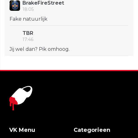
BrakeFireStreet
18:05
Fake natuurlijk
TBR
17:46
Jij wel dan? Pik omhoog.
VK Menu
Categorieen