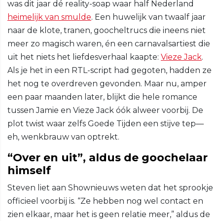
was dit jaar dé reality-soap waar half Nederland
heimelijk van smulde
. Een huwelijk van twaalf jaar
naar de klote, tranen, goocheltrucs die ineens niet
meer zo magisch waren, én een carnavalsartiest die
uit het niets het liefdesverhaal kaapte:
Vieze Jack
.
Als je het in een RTL-script had gegoten, hadden ze
het nog te overdreven gevonden. Maar nu, amper
een paar maanden later, blijkt die hele romance
tussen Jamie en Vieze Jack óók alweer voorbij. De
plot twist waar zelfs Goede Tijden een stijve tep—
eh, wenkbrauw van optrekt.
“Over en uit”, aldus de goochelaar
himself
Steven liet aan Shownieuws weten dat het sprookje
officieel voorbij is. “Ze hebben nog wel contact en
zien elkaar, maar het is geen relatie meer,” aldus de