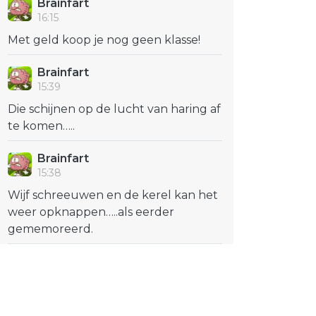
Brainfart
16:15
Met geld koop je nog geen klasse!
Brainfart
15:39
Die schijnen op de lucht van haring af
te komen…..
Brainfart
15:38
Wijf schreeuwen en de kerel kan het
weer opknappen…..als eerder
gememoreerd.