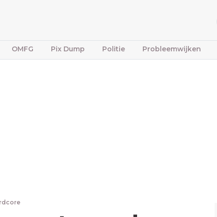
OMFG
Pix Dump
Politie
Probleemwijken
rdcore