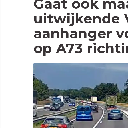
Gaat ook maa
uitwijkende
aanhanger v
op A73 richt