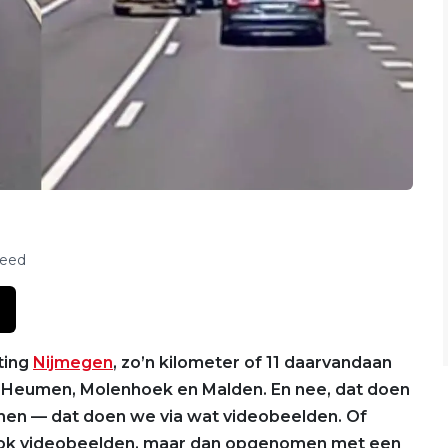
feed
ting
Nijmegen
, zo’n kilometer of 11 daarvandaan
lag Heumen, Molenhoek en Malden. En nee, dat doen
omen — dat doen we via wat videobeelden. Of
n ook videobeelden, maar dan opgenomen met een