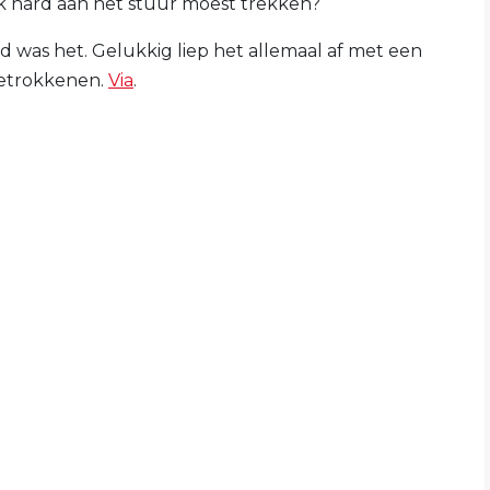
 hard aan het stuur moest trekken?
d was het. Gelukkig liep het allemaal af met een
betrokkenen.
Via
.