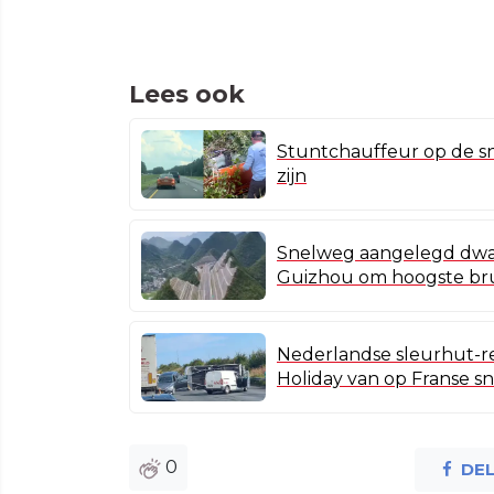
Lees ook
Stuntchauffeur op de sn
zijn
Snelweg aangelegd dwar
Guizhou om hoogste bru
Nederlandse sleurhut-re
Holiday van op Franse s
0
DE