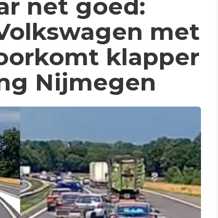
r net goed:
 Volkswagen met
oorkomt klapper
ing Nijmegen