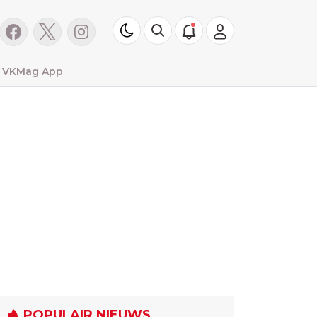
VKMag App
POPULAIR NIEUWS