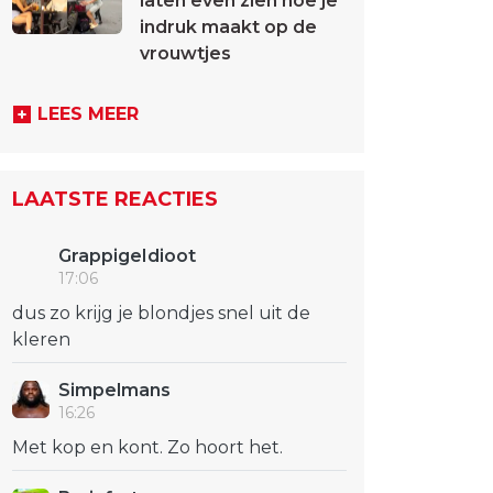
laten even zien hoe je
indruk maakt op de
vrouwtjes
LEES MEER
LAATSTE REACTIES
GrappigeIdioot
17:06
dus zo krijg je blondjes snel uit de
kleren
Simpelmans
16:26
Met kop en kont. Zo hoort het.