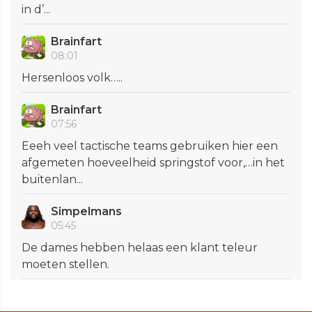
in d’...
Brainfart
08:01
Hersenloos volk…..
Brainfart
07:56
Eeeh veel tactische teams gebruiken hier een
afgemeten hoeveelheid springstof voor,…in het
buitenlan...
Simpelmans
05:45
De dames hebben helaas een klant teleur
moeten stellen.