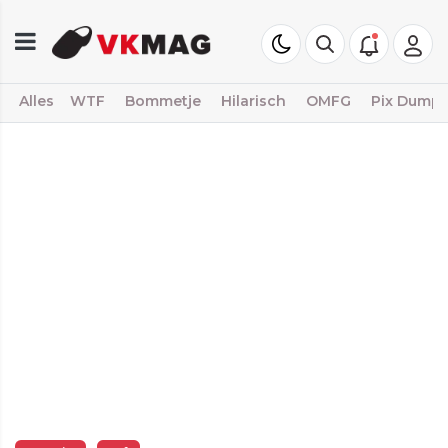
Alles
WTF
Bommetje
Hilarisch
OMFG
Pix Dump