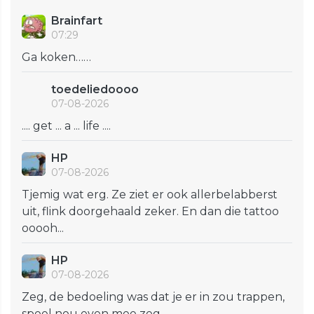
Brainfart
07:29
Ga koken……
toedeliedoooo
07-08-2026
.... get ... a ... life ....
HP
07-08-2026
Tjemig wat erg. Ze ziet er ook allerbelabberst
uit, flink doorgehaald zeker. En dan die tattoo
ooooh...
HP
07-08-2026
Zeg, de bedoeling was dat je er in zou trappen,
speel nou even mee zeg.