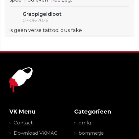
GrappigeIdioot
07-08-2026
is geen verse tattoo. dus fake
VK Menu
Categorieen
Contact
omfg
Download VKMAG
bommetje