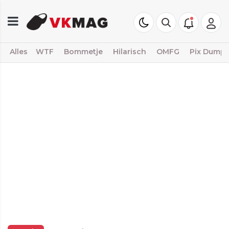
Alles
WTF
Bommetje
Hilarisch
OMFG
Pix Dump