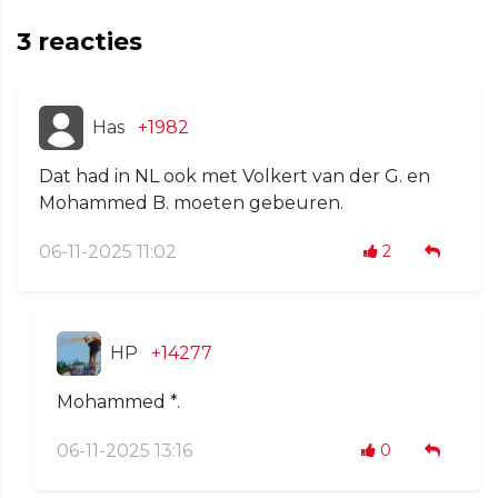
3
reacties
Has
+1982
Dat had in NL ook met Volkert van der G. en
Mohammed B. moeten gebeuren.
06-11-2025 11:02
2
HP
+14277
Mohammed *.
06-11-2025 13:16
0