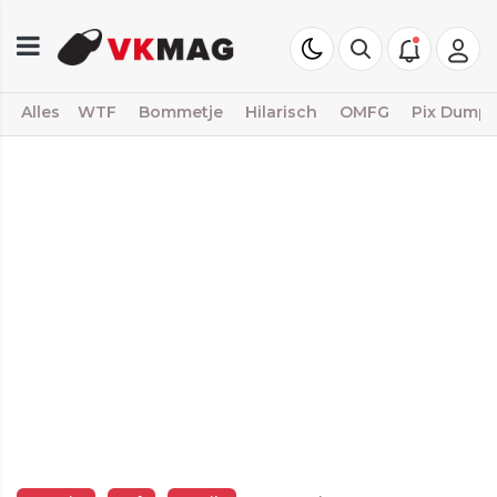
Alles
WTF
Bommetje
Hilarisch
OMFG
Pix Dump