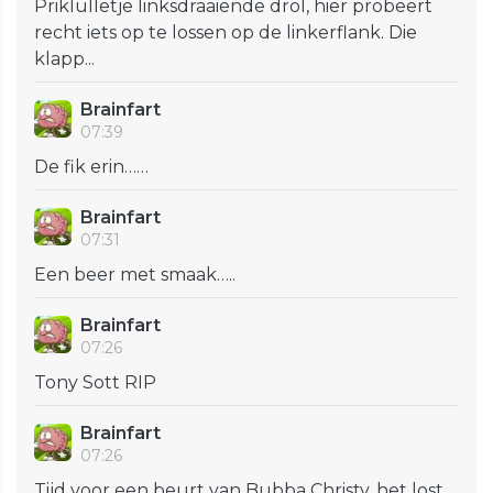
Priklulletje linksdraaiende drol, hier probeert
recht iets op te lossen op de linkerflank. Die
klapp...
Brainfart
07:39
De fik erin……
Brainfart
07:31
Een beer met smaak…..
Brainfart
07:26
Tony Sott RIP
Brainfart
07:26
Tijd voor een beurt van Bubba Christy, het lost