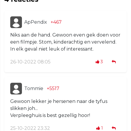
ApPendix
+467
Niks aan de hand. Gewoon even gek doen voor
een filmpje. Stom, kinderachtig en vervelend.
In elk geval niet leuk of interessant.
26-10-2022 08:05
3
Tommie
+5517
Gewoon lekker je hersenen naar de tyfus
slikken joh...
Verpleeghuis is best gezellig hoor!
25-10-2022 23:32
1