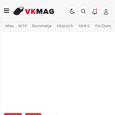
Alles
WTF
Bommetje
Hilarisch
OMFG
Pix Dump