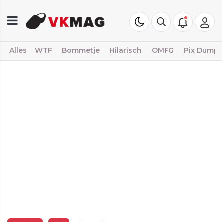
Alles
WTF
Bommetje
Hilarisch
OMFG
Pix Dump