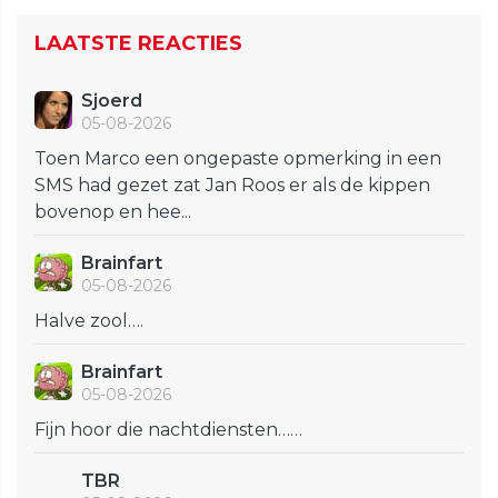
LAATSTE REACTIES
Sjoerd
05-08-2026
Toen Marco een ongepaste opmerking in een
SMS had gezet zat Jan Roos er als de kippen
bovenop en hee...
Brainfart
05-08-2026
Halve zool….
Brainfart
05-08-2026
Fijn hoor die nachtdiensten……
TBR