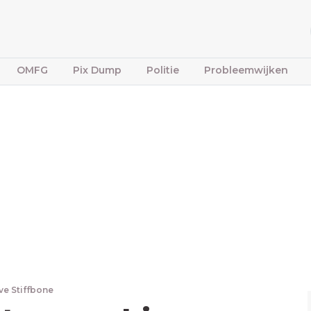
OMFG
Pix Dump
Politie
Probleemwijken
ve Stiffbone