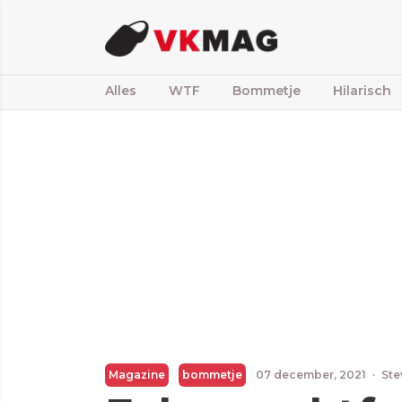
Alles
WTF
Bommetje
Hilarisch
Magazine
bommetje
07 december, 2021
·
Ste