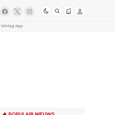
VKMag App
POPULAIR NIEUWS