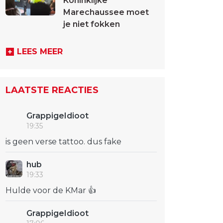
Koninklijke
Marechaussee moet
je niet fokken
LEES MEER
LAATSTE REACTIES
GrappigeIdioot
19:35
is geen verse tattoo. dus fake
hub
19:33
Hulde voor de KMar 👍
GrappigeIdioot