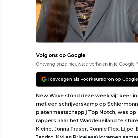
Volg ons op Google
Ontvang onze nieuwste verhalen in je Google-
Toevoegen als voorkeursbron op Google
New Wave stond deze week vijf keer in
met een schrijverskamp op Schiermonnik
platenmaatschappij Top Notch, was op 
rappers naar het Waddeneiland te stur
Kleine, Jonna Fraser, Ronnie Flex, Lijpe,
Jandro, KM en Priceless) kwamen samen