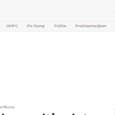
OMFG
Pix Dump
Politie
Probleemwijken
Stiffbone