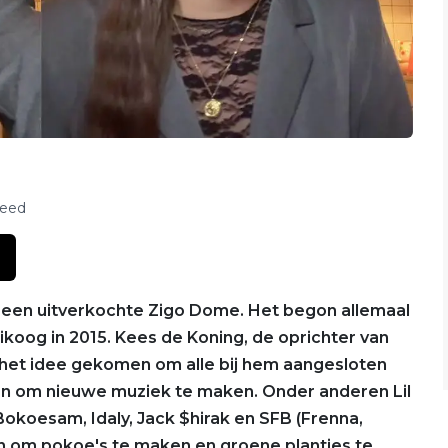
feed
 een uitverkochte Zigo Dome. Het begon allemaal
oog in 2015. Kees de Koning, de oprichter van
het idee gekomen om alle bij hem aangesloten
en om nieuwe muziek te maken. Onder anderen Lil
 Bokoesam, Idaly, Jack $hirak en SFB (Frenna,
 om pokoe's te maken en groene plantjes te