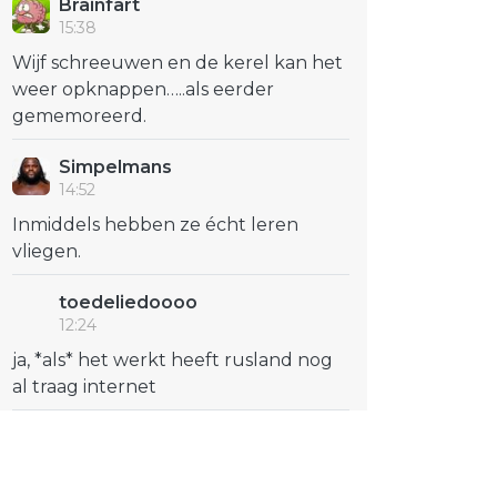
Brainfart
15:38
Wijf schreeuwen en de kerel kan het
weer opknappen…..als eerder
gememoreerd.
Simpelmans
14:52
Inmiddels hebben ze écht leren
vliegen.
toedeliedoooo
12:24
ja, *als* het werkt heeft rusland nog
al traag internet