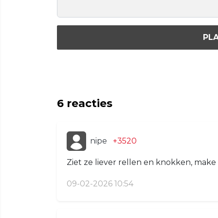
PLA
6
reacties
nipe
+3520
Ziet ze liever rellen en knokken, make 
09-02-2026 10:54