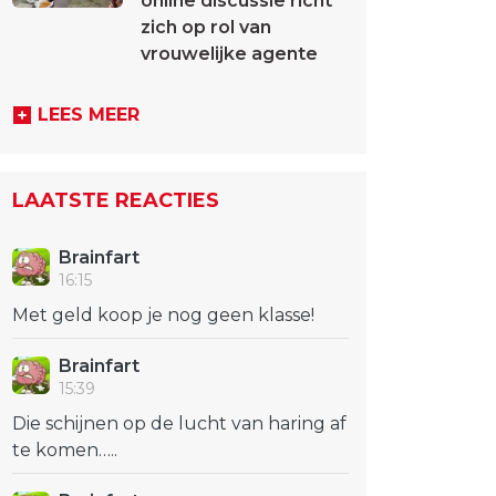
online discussie richt
zich op rol van
vrouwelijke agente
LEES MEER
LAATSTE REACTIES
Brainfart
16:15
Met geld koop je nog geen klasse!
Brainfart
15:39
Die schijnen op de lucht van haring af
te komen…..