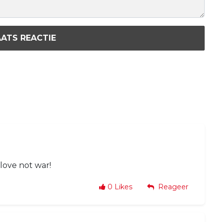
ATS REACTIE
love not war!
0
Likes
Reageer