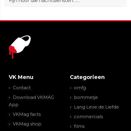
Fijn hoor die nachtdiensten……
VK Menu
Categorieen
Contact
omfg
Download VKMAG
bommetje
App
Lang Leve de Liefde
VKMag facts
commercials
VKMag shop
films