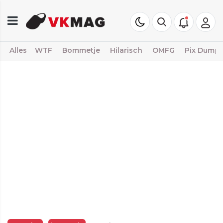
Alles
WTF
Bommetje
Hilarisch
OMFG
Pix Dump