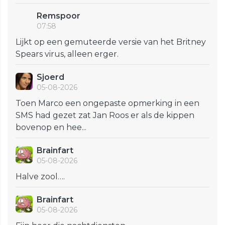
Remspoor
07:58
Lijkt op een gemuteerde versie van het Britney
Spears virus, alleen erger.
Sjoerd
05-08-2026
Toen Marco een ongepaste opmerking in een
SMS had gezet zat Jan Roos er als de kippen
bovenop en hee...
Brainfart
05-08-2026
Halve zool….
Brainfart
05-08-2026