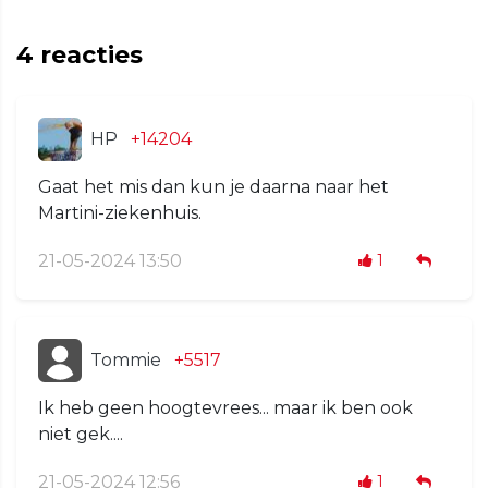
4
reacties
HP
+14204
Gaat het mis dan kun je daarna naar het
Martini-ziekenhuis.
21-05-2024 13:50
1
Tommie
+5517
Ik heb geen hoogtevrees... maar ik ben ook
niet gek....
21-05-2024 12:56
1