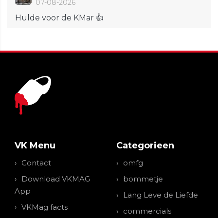
07-08-2026
Hulde voor de KMar 👍
VK Menu
Categorieen
Contact
omfg
Download VKMAG
bommetje
App
Lang Leve de Liefde
VKMag facts
commercials