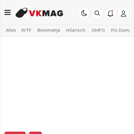
Alles
WTF
Bommetje
Hilarisch
OMFG
Pix Dump