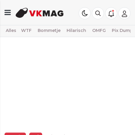
Alles
WTF
Bommetje
Hilarisch
OMFG
Pix Dump