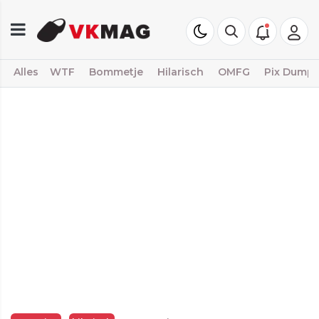
Alles
WTF
Bommetje
Hilarisch
OMFG
Pix Dump