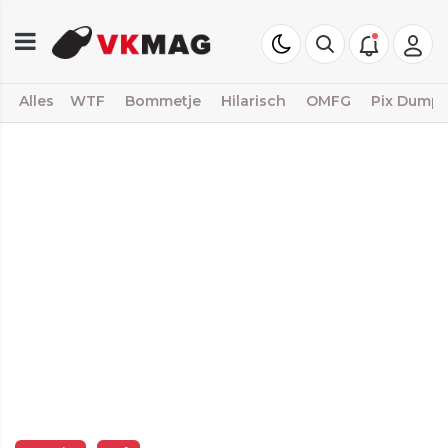
Alles
WTF
Bommetje
Hilarisch
OMFG
Pix Dump