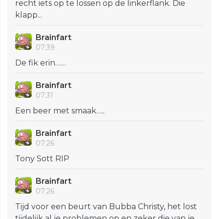
recht iets op te lossen op de linkerflank. Die
klapp...
Brainfart
07:39
De fik erin……
Brainfart
07:31
Een beer met smaak…..
Brainfart
07:26
Tony Sott RIP
Brainfart
07:26
Tijd voor een beurt van Bubba Christy, het lost
tijdelijk al je problemen op en zeker die van je