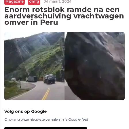
Magazine
omfg
04 maart, 2024
·
Enorm rotsblok ramde na een
aardverschuiving vrachtwagen
omver in Peru
Volg ons op Google
Ontvang onze nieuwste verhalen in je Google-feed