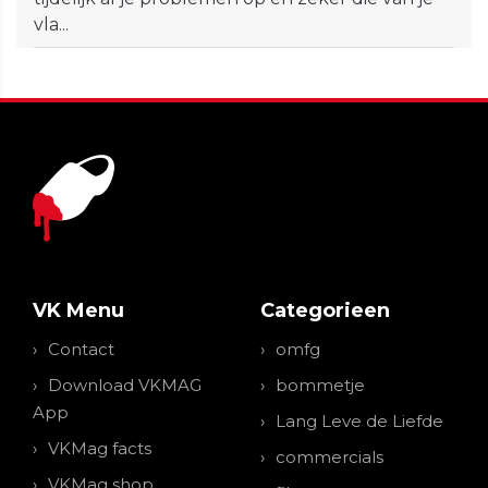
vla...
VK Menu
Categorieen
Contact
omfg
Download VKMAG
bommetje
App
Lang Leve de Liefde
VKMag facts
commercials
VKMag shop