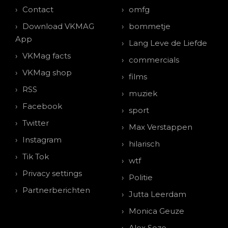
Contact
omfg
Download VKMAG
bommetje
App
Lang Leve de Liefde
VKMag facts
commercials
VKMag shop
films
RSS
muziek
Facebook
sport
Twitter
Max Verstappen
Instagram
hilarisch
Tik Tok
wtf
Privacy settings
Politie
Partnerberichten
Jutta Leerdam
Monica Geuze
Alex Soze