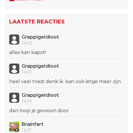
LAATSTE REACTIES
GrappigeIdioot
14:02
alles kan kapot!
GrappigeIdioot
14:01
heel veel triest denk ik. kan ook ietsje meer zijn
GrappigeIdioot
14:01
dan loop je gewoon door
Brainfart
13:57