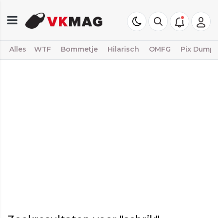
Alles
WTF
Bommetje
Hilarisch
OMFG
Pix Dump