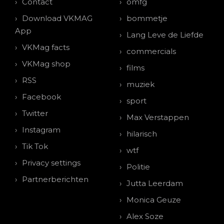
Contact
omfg
Download VKMAG
bommetje
App
Lang Leve de Liefde
VKMag facts
commercials
VKMag shop
films
RSS
muziek
Facebook
sport
Twitter
Max Verstappen
Instagram
hilarisch
Tik Tok
wtf
Privacy settings
Politie
Partnerberichten
Jutta Leerdam
Monica Geuze
Alex Soze