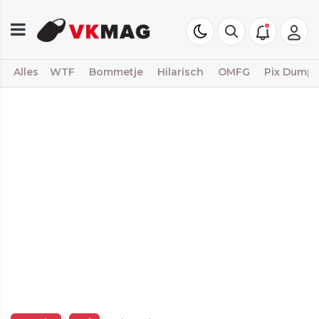
Alles
WTF
Bommetje
Hilarisch
OMFG
Pix Dump