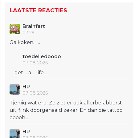
LAATSTE REACTIES
Brainfart
07:29
Ga koken……
toedeliedoooo
07-08-2026
.... get ... a ... life ....
HP
07-08-2026
Tjemig wat erg. Ze ziet er ook allerbelabberst
uit, flink doorgehaald zeker. En dan die tattoo
ooooh...
HP