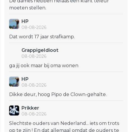
De dames hebben helaas een klant teleur
moeten stellen.
HP
08-08-2026
Dat wordt 17 jaar strafkamp.
GrappigeIdioot
08-08-2026
ga jij ook maar bij oma wonen
HP
08-08-2026
Dikke deur, hoog Pipo de Clown-gehalte.
Prikker
08-08-2026
Slechtste ouders van Nederland... iets om trots
op te zijn ! En dat allemaal omdat de ouders te