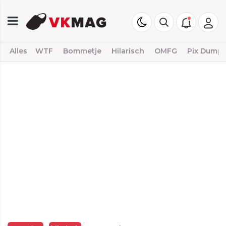
Alles
WTF
Bommetje
Hilarisch
OMFG
Pix Dump