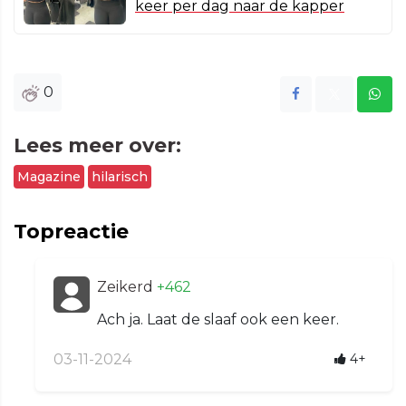
keer per dag naar de kapper
0
Lees meer over:
Magazine
hilarisch
Topreactie
Zeikerd
+462
Ach ja. Laat de slaaf ook een keer.
03-11-2024
4+