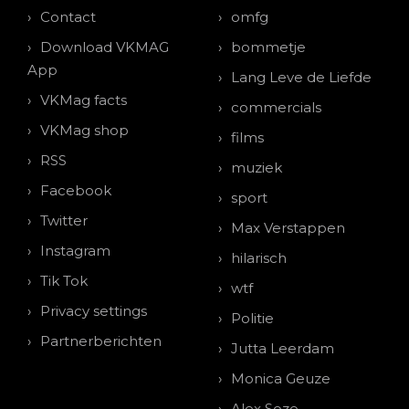
Contact
omfg
Download VKMAG
bommetje
App
Lang Leve de Liefde
VKMag facts
commercials
VKMag shop
films
RSS
muziek
Facebook
sport
Twitter
Max Verstappen
Instagram
hilarisch
Tik Tok
wtf
Privacy settings
Politie
Partnerberichten
Jutta Leerdam
Monica Geuze
Alex Soze