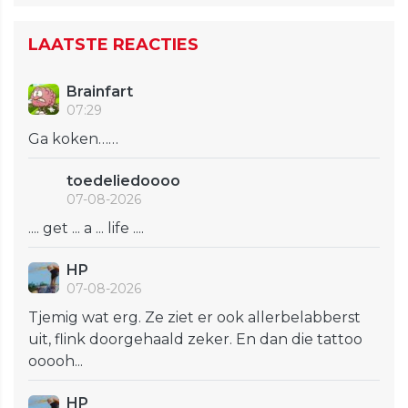
LAATSTE REACTIES
Brainfart
07:29
Ga koken……
toedeliedoooo
07-08-2026
.... get ... a ... life ....
HP
07-08-2026
Tjemig wat erg. Ze ziet er ook allerbelabberst
uit, flink doorgehaald zeker. En dan die tattoo
ooooh...
HP