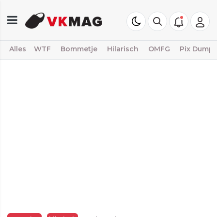
Alles
WTF
Bommetje
Hilarisch
OMFG
Pix Dump