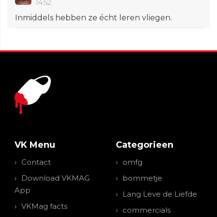
14:52
Inmiddels hebben ze écht leren vliegen.
VK Menu
Categorieen
Contact
omfg
Download VKMAG
bommetje
App
Lang Leve de Liefde
VKMag facts
commercials