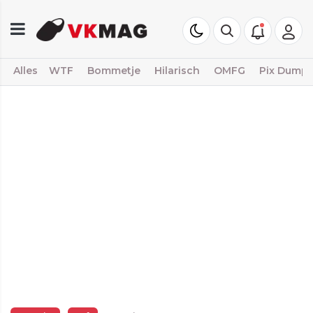
Alles
WTF
Bommetje
Hilarisch
OMFG
Pix Dump