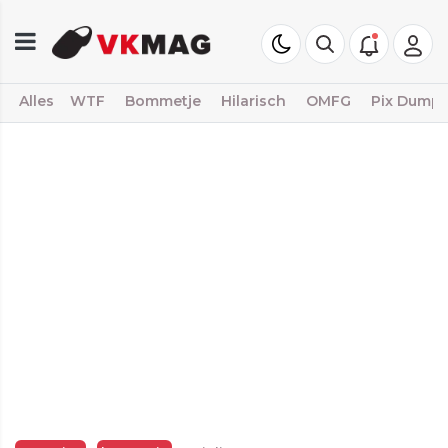
Alles
WTF
Bommetje
Hilarisch
OMFG
Pix Dump