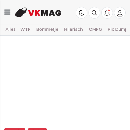
Alles
WTF
Bommetje
Hilarisch
OMFG
Pix Dump