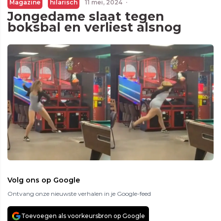
Magazine
hilarisch
11 mei, 2024
·
Jongedame slaat tegen
boksbal en verliest alsnog
Volg ons op Google
Ontvang onze nieuwste verhalen in je Google-feed
Toevoegen als voorkeursbron op Google