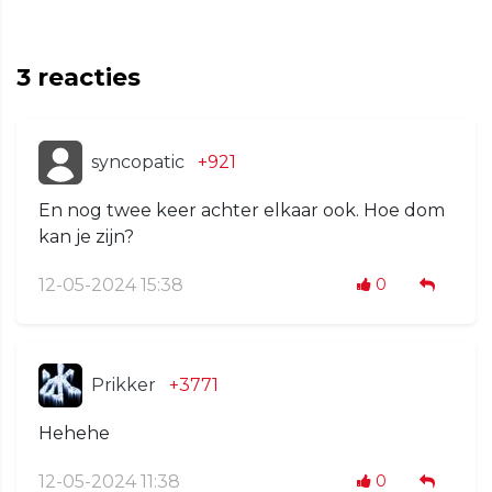
3
reacties
syncopatic
+921
En nog twee keer achter elkaar ook. Hoe dom
kan je zijn?
12-05-2024 15:38
0
Prikker
+3771
Hehehe
12-05-2024 11:38
0