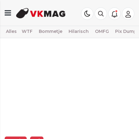
Alles
WTF
Bommetje
Hilarisch
OMFG
Pix Dump