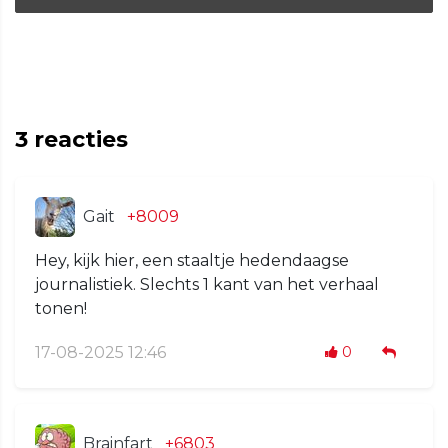
3
reacties
Gait
+8009
Hey, kijk hier, een staaltje hedendaagse
journalistiek. Slechts 1 kant van het verhaal
tonen!
17-08-2025 12:46
0
Brainfart
+6803