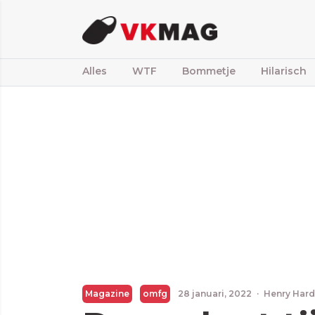
Alles
WTF
Bommetje
Hilarisch
Magazine
omfg
28 januari, 2022
·
Henry Har