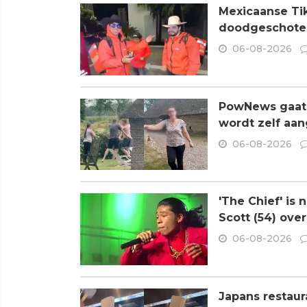
Mexicaanse Tik
doodgeschoten
06-08-2026
PowNews gaat 
wordt zelf aa
06-08-2026
'The Chief' is
Scott (54) ove
06-08-2026
Japans restaur