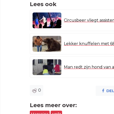
Lees ook
Circusbeer vliegt assisten
Lekker knuffelen met 68
Man redt zijn hond van a
0
DE
Lees meer over:
Magazine
omfg