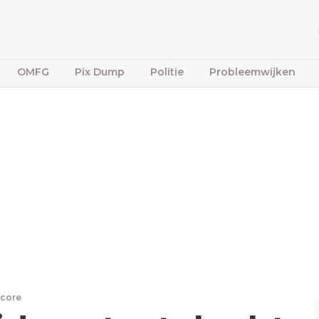
OMFG
Pix Dump
Politie
Probleemwijken
dcore