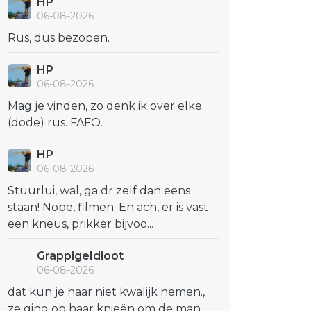
HP
06-08-2026
Rus, dus bezopen.
HP
06-08-2026
Mag je vinden, zo denk ik over elke
(dode) rus. FAFO.
HP
06-08-2026
Stuurlui, wal, ga dr zelf dan eens
staan! Nope, filmen. En ach, er is vast
een kneus, prikker bijvoo...
GrappigeIdioot
06-08-2026
dat kun je haar niet kwalijk nemen.,
ze ging op haar knieën om de man