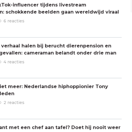
Tok-influencer tijdens livestream
: schokkende beelden gaan wereldwijd viraal
6 reacties
verhaal halen bij berucht dierenpension en
ngevallen: cameraman belandt onder drie man
4 reacties
 niet meer: Nederlandse hiphoppionier Tony
rleden
2 reacties
ant met een chef aan tafel? Doet hij nooit weer