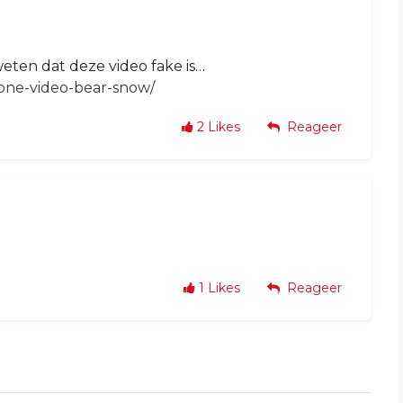
eten dat deze video fake is…
one-video-bear-snow/
2
Likes
Reageer
1
Likes
Reageer