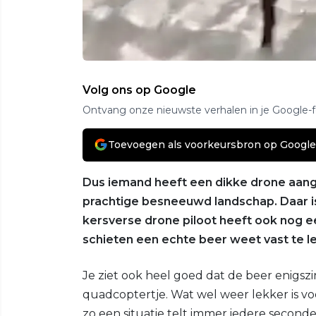
Volg ons op Google
Ontvang onze nieuwste verhalen in je Google-
Toevoegen als voorkeursbron op Google
Dus iemand heeft een dikke drone aange
prachtige besneeuwd landschap. Daar is
kersverse drone piloot heeft ook nog e
schieten een echte beer weet vast te l
Je ziet ook heel goed dat de beer enigszin
quadcoptertje. Wat wel weer lekker is voor
zo een situatie telt immer iedere seconde