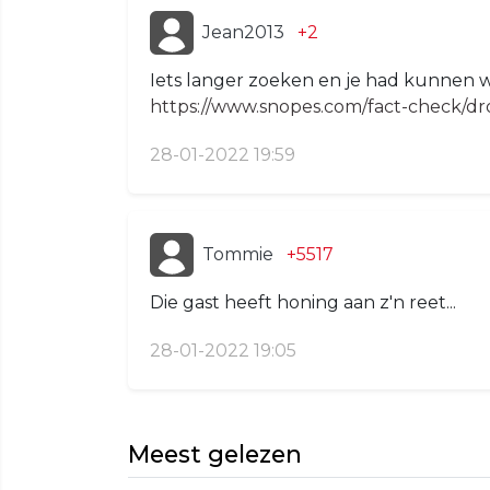
Jean2013
+2
Iets langer zoeken en je had kunnen w
https://www.snopes.com/fact-check/dr
28-01-2022 19:59
Tommie
+5517
Die gast heeft honing aan z'n reet...
28-01-2022 19:05
Meest gelezen