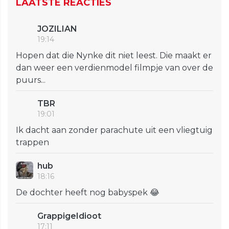
LAATSTE REACTIES
JOZILIAN
19:14
Hopen dat die Nynke dit niet leest. Die maakt er
dan weer een verdienmodel filmpje van over de
puurs...
TBR
19:01
Ik dacht aan zonder parachute uit een vliegtuig
trappen
hub
18:16
De dochter heeft nog babyspek 😂
GrappigeIdioot
17:11