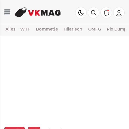
Alles
WTF
Bommetje
Hilarisch
OMFG
Pix Dump