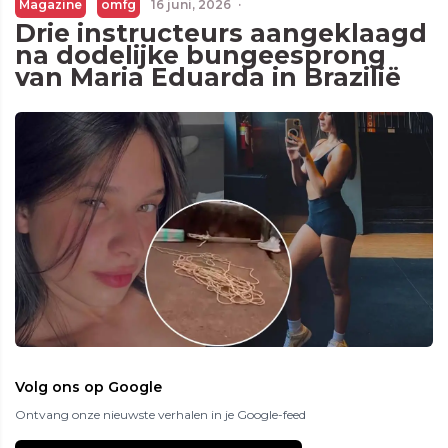
Magazine
omfg
16 juni, 2026
·
Drie instructeurs aangeklaagd
na dodelijke bungeesprong
van Maria Eduarda in Brazilië
Volg ons op Google
Ontvang onze nieuwste verhalen in je Google-feed