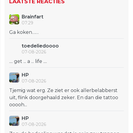
LAATSTE REACTIES
Brainfart
07:29
Ga koken……
toedeliedoooo
07-08-2026
.... get ... a ... life ....
HP
07-08-2026
Tjemig wat erg. Ze ziet er ook allerbelabberst
uit, flink doorgehaald zeker. En dan die tattoo
ooooh...
HP
07-08-2026