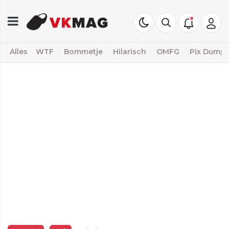
Alles
WTF
Bommetje
Hilarisch
OMFG
Pix Dump