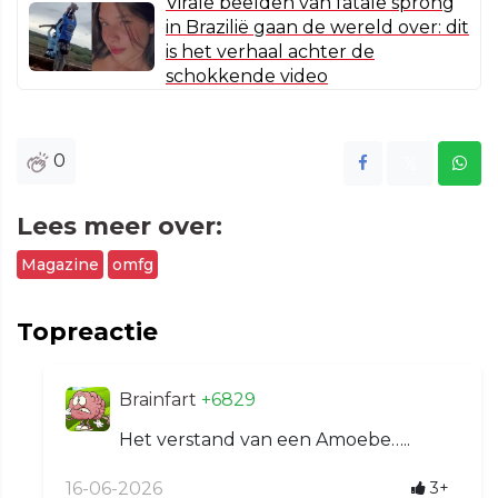
Virale beelden van fatale sprong
in Brazilië gaan de wereld over: dit
is het verhaal achter de
schokkende video
0
Lees meer over:
Magazine
omfg
Topreactie
Brainfart
+6829
Het verstand van een Amoebe…..
16-06-2026
3+