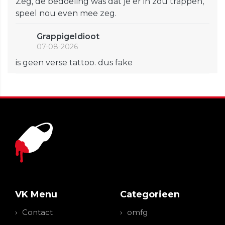
Zeg, de bedoeling was dat je er in zou trappen,
speel nou even mee zeg.
GrappigeIdioot
07-08-2026
is geen verse tattoo. dus fake
VK Menu
Categorieen
Contact
omfg