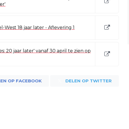
er'
est 18 jaar later - Aflevering 1
 20 jaar later' vanaf 30 april te zien op
LEN OP FACEBOOK
DELEN OP TWITTER