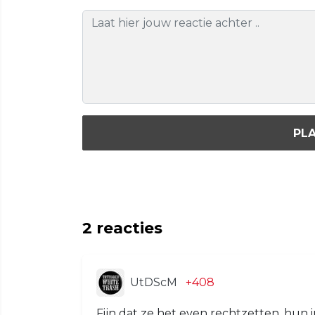
PLA
2
reacties
UtDScM
+408
Fijn dat ze het even rechtzetten, hun 