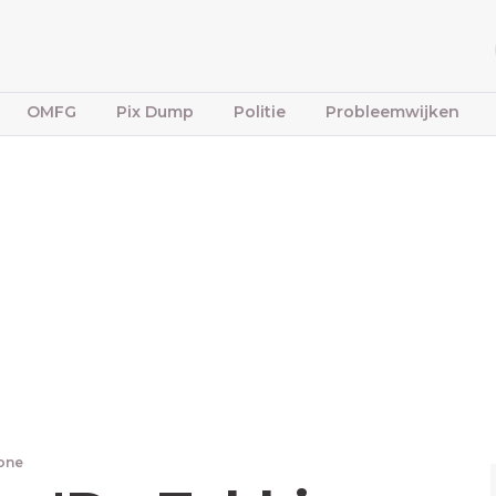
OMFG
Pix Dump
Politie
Probleemwijken
bone