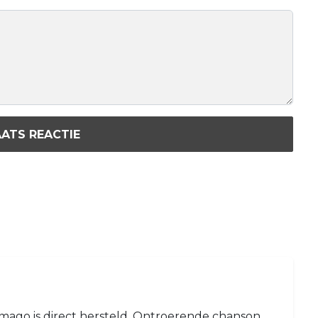
ATS REACTIE
imago is direct hersteld. Ontroerende chanson