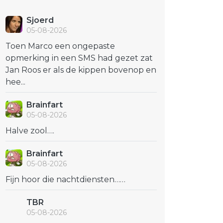
Sjoerd
05-08-2026
Toen Marco een ongepaste
opmerking in een SMS had gezet zat
Jan Roos er als de kippen bovenop en
hee...
Brainfart
05-08-2026
Halve zool….
Brainfart
05-08-2026
Fijn hoor die nachtdiensten……
TBR
05-08-2026