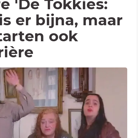
 'De Tokkies:
 is er bijna, maar
tarten ook
rière