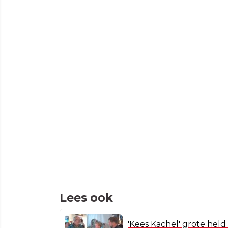
Lees ook
'Kees Kachel' grote hel