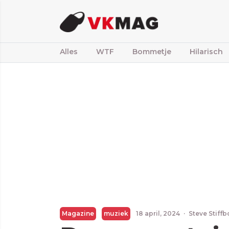
Alles
WTF
Bommetje
Hilarisch
Magazine
muziek
18 april, 2024
·
Steve Stiff