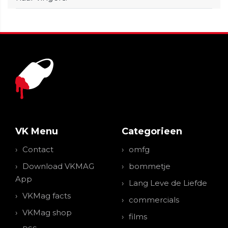
VK Menu
Categorieen
Contact
omfg
Download VKMAG
bommetje
App
Lang Leve de Liefde
VKMag facts
commercials
VKMag shop
films