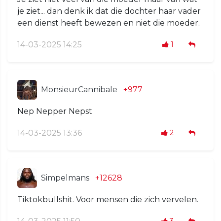
je ziet... dan denk ik dat die dochter haar vader
een dienst heeft bewezen en niet die moeder.
14-03-2025 14:25
1
MonsieurCannibale
+977
Nep Nepper Nepst
14-03-2025 13:36
2
Simpelmans
+12628
Tiktokbullshit. Voor mensen die zich vervelen.