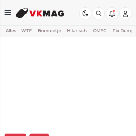
Alles
WTF
Bommetje
Hilarisch
OMFG
Pix Dump