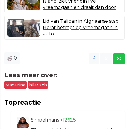
Island' ziet vriendin live
vreemdgaan en draait dan door
Lid van Taliban in Afghaanse stad
Herat betrapt op vreemdgaan in
auto
0
Lees meer over:
Magazine
hilarisch
Topreactie
Simpelmans
+12628