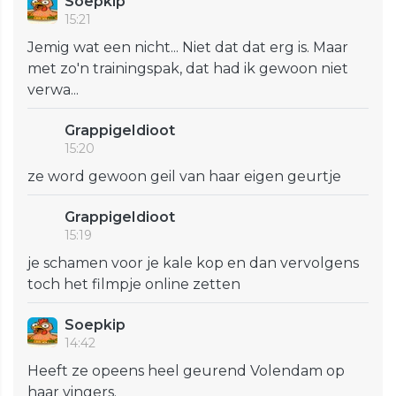
Soepkip
15:21
Jemig wat een nicht... Niet dat dat erg is. Maar
met zo'n trainingspak, dat had ik gewoon niet
verwa...
GrappigeIdioot
15:20
ze word gewoon geil van haar eigen geurtje
GrappigeIdioot
15:19
je schamen voor je kale kop en dan vervolgens
toch het filmpje online zetten
Soepkip
14:42
Heeft ze opeens heel geurend Volendam op
haar vingers.