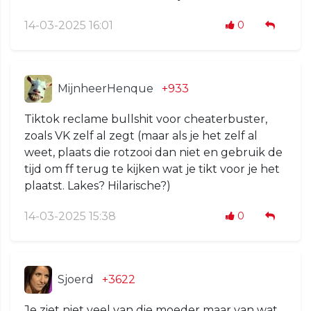
14-03-2025 16:01
0
MijnheerHenque
+933
Tiktok reclame bullshit voor cheaterbuster,
zoals VK zelf al zegt (maar als je het zelf al
weet, plaats die rotzooi dan niet en gebruik de
tijd om ff terug te kijken wat je tikt voor je het
plaatst. Lakes? Hilarische?)
14-03-2025 15:38
0
Sjoerd
+3622
Je ziet niet veel van die moeder maar van wat