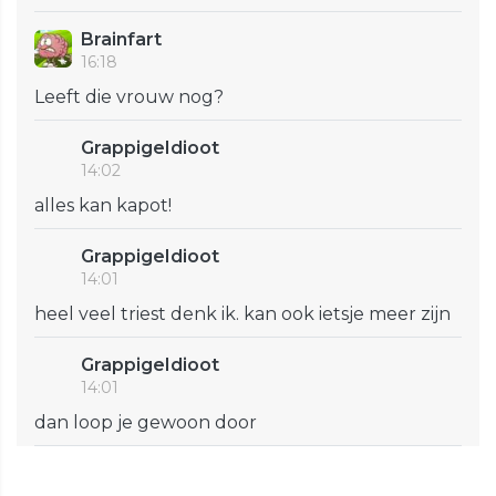
Brainfart
16:18
Leeft die vrouw nog?
GrappigeIdioot
14:02
alles kan kapot!
GrappigeIdioot
14:01
heel veel triest denk ik. kan ook ietsje meer zijn
GrappigeIdioot
14:01
dan loop je gewoon door