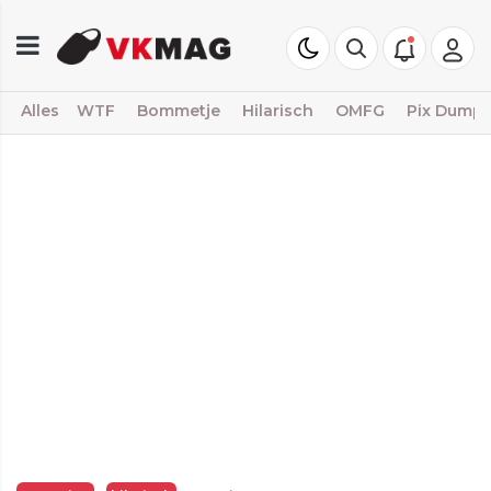
Alles
WTF
Bommetje
Hilarisch
OMFG
Pix Dump