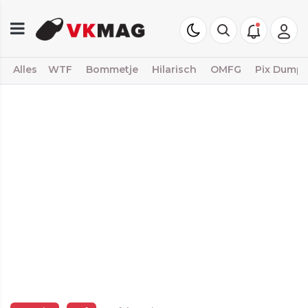
Alles
WTF
Bommetje
Hilarisch
OMFG
Pix Dump