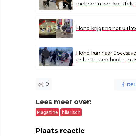
meteen in een knuffel
Hond krijgt na het uitl
Hond kan naar Specsavers
rellen tussen hooligans
0
DE
Lees meer over:
Magazine
hilarisch
Plaats reactie