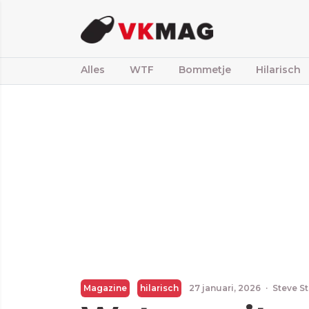
Alles
WTF
Bommetje
Hilarisch
Magazine
hilarisch
27 januari, 2026
·
Steve S