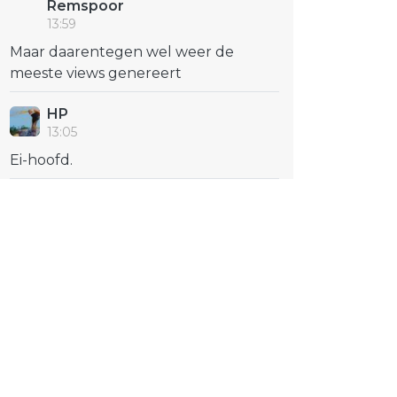
Remspoor
13:59
Maar daarentegen wel weer de
meeste views genereert
HP
13:05
Ei-hoofd.