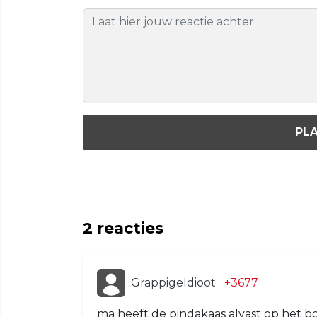
PLA
2
reacties
GrappigeIdioot
+3677
ma heeft de pindakaas alvast op het b