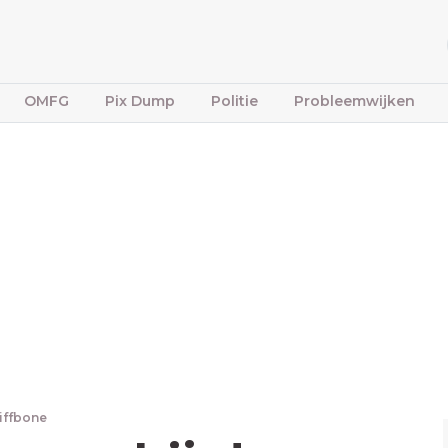
OMFG
Pix Dump
Politie
Probleemwijken
tiffbone