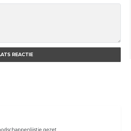
ATS REACTIE
oodschappenlijstje gezet