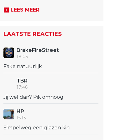
LEES MEER
LAATSTE REACTIES
BrakeFireStreet
18:05
Fake natuurlijk
TBR
17:46
Jij wel dan? Pik omhoog.
HP
15:13
Simpelweg een glazen kin.