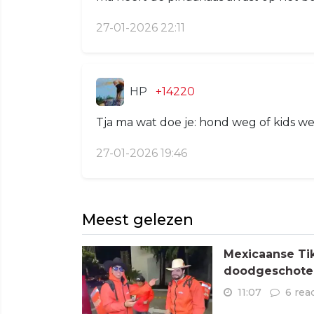
27-01-2026 22:11
HP
+14220
Tja ma wat doe je: hond weg of kids w
27-01-2026 19:46
Meest gelezen
Mexicaanse Tik
doodgeschoten
11:07
6 rea