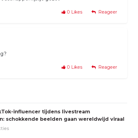
0
Likes
Reageer
eg?
0
Likes
Reageer
Tok-influencer tijdens livestream
: schokkende beelden gaan wereldwijd viraal
cties