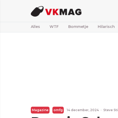
Alles
WTF
Bommetje
Hilarisch
Magazine
omfg
14 december, 2024
·
Steve St