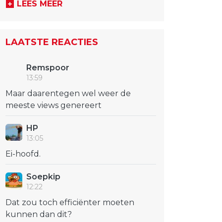
LEES MEER
LAATSTE REACTIES
Remspoor
13:59
Maar daarentegen wel weer de
meeste views genereert
HP
13:05
Ei-hoofd.
Soepkip
12:22
Dat zou toch efficiënter moeten
kunnen dan dit?