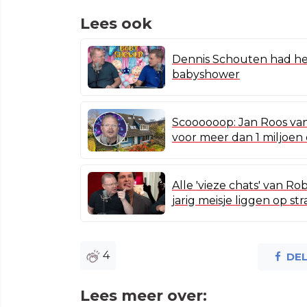
Lees ook
Dennis Schouten had he
babyshower
Scoooooop: Jan Roos va
voor meer dan 1 miljoen
Alle 'vieze chats' van R
jarig meisje liggen op str
4
DE
Lees meer over: