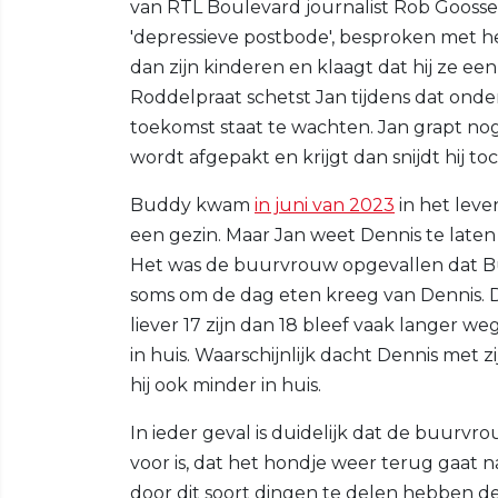
van RTL Boulevard journalist Rob Goosse
'depressieve postbode', besproken met he
dan zijn kinderen en klaagt dat hij ze e
Roddelpraat schetst Jan tijdens dat ond
toekomst staat te wachten. Jan grapt no
wordt afgepakt en krijgt dan snijdt hij to
Buddy kwam
in juni van 2023
in het leve
een gezin. Maar Jan weet Dennis te laten
Het was de buurvrouw opgevallen dat 
soms om de dag eten kreeg van Dennis. D
liever 17 zijn dan 18 bleef vaak langer w
in huis. Waarschijnlijk dacht Dennis met z
hij ook minder in huis.
In ieder geval is duidelijk dat de buurvr
voor is, dat het hondje weer terug gaat
door dit soort dingen te delen hebben d