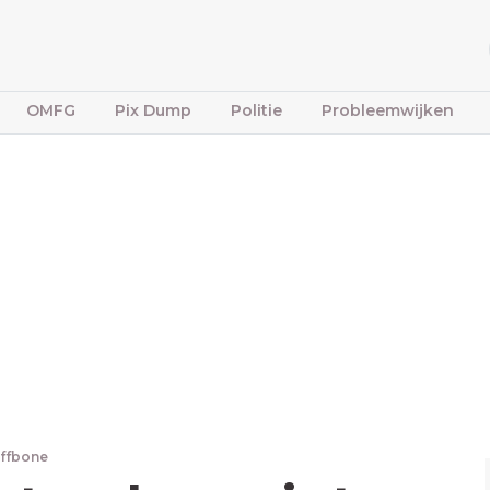
OMFG
Pix Dump
Politie
Probleemwijken
iffbone