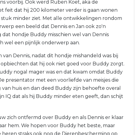
ns voorbij. Ook werd Ruben Koet, aka de
t feit dat hij 200 kilometer verder is gaan wonen
en stuk minder ziet. Met alle ontwikkelingen rondom
erwerp een beeld dat Dennis en Jan ook zo'n
g dat hondje Buddy misschien wel van Dennis
ch wel een pijnlijk onderwerp aan.
n van Dennis, nadat dit hondje mishandeld was bij
 opbiechten dat hij ook niet goed voor Buddy zorgt.
Buddy nogal mager was en dat kwam omdat Buddy
e presentator met een voorliefde van meisjes die
eg van huis en dan deed Buddy zijn behoefte overal
ijn IQ dat als hij Buddy minder eten geeft, dan schijt
ouw zich ontfermd over Buddy en als Dennis er klaar
 naar hem. We hopen voor Buddy het beste, maar
e heren straks ook nog de Dierenbescherming op