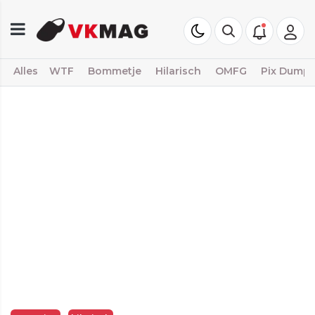
Alles
WTF
Bommetje
Hilarisch
OMFG
Pix Dump