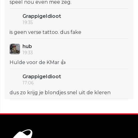
speel nou even mee zeg.
GrappigeIdioot
19:35
is geen verse tattoo. dus fake
hub
19:33
Hulde voor de KMar 👍
GrappigeIdioot
17:06
dus zo krijg je blondjes snel uit de kleren