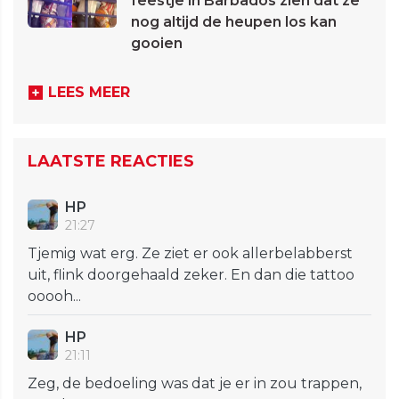
feestje in Barbados zien dat ze
nog altijd de heupen los kan
gooien
LEES MEER
LAATSTE REACTIES
HP
21:27
Tjemig wat erg. Ze ziet er ook allerbelabberst
uit, flink doorgehaald zeker. En dan die tattoo
ooooh...
HP
21:11
Zeg, de bedoeling was dat je er in zou trappen,