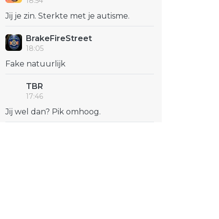
18:54
Jij je zin. Sterkte met je autisme.
BrakeFireStreet
18:05
Fake natuurlijk
TBR
17:46
Jij wel dan? Pik omhoog.