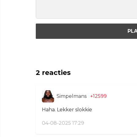
PLA
2
reacties
Simpelmans
+12599
Haha. Lekker slokkie
04-08-2025 17:29