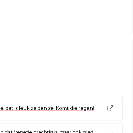
e, dat is leuk zeiden ze. Komt die regen!
ien dat Venetië prachtig is, maar ook glad