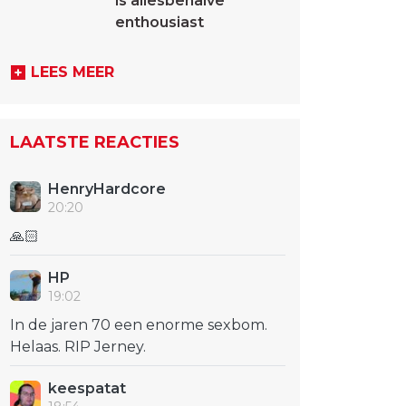
is allesbehalve
enthousiast
LEES MEER
LAATSTE REACTIES
HenryHardcore
20:20
🙏🏻
HP
19:02
In de jaren 70 een enorme sexbom.
Helaas. RIP Jerney.
keespatat