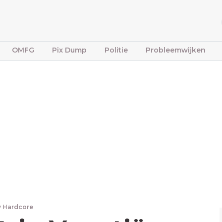
OMFG
Pix Dump
Politie
Probleemwijken
y Hardcore