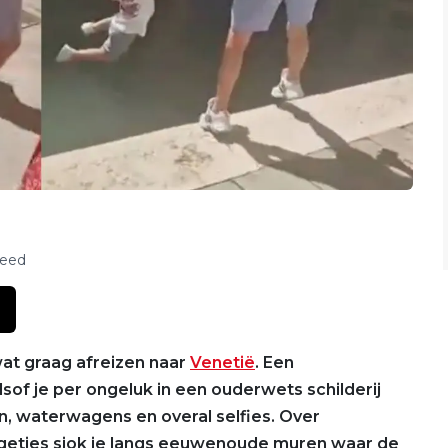
feed
at graag afreizen naar
Venetië
. Een
sof je per ongeluk in een ouderwets schilderij
n, waterwagens en overal selfies. Over
getjes sjok je langs eeuwenoude muren waar de