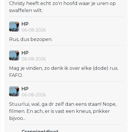
Christy heeft echt zo'n hoofd waar je uren op
swaffelen wilt.
HP
06-08-2026
Rus, dus bezopen.
HP
06-08-2026
Mag je vinden, zo denk ik over elke (dode) rus.
FAFO.
HP
06-08-2026
Stuurlui, wal, ga dr zelf dan eens staan! Nope,
filmen. En ach, er is vast een kneus, prikker
bijvoo...
GrappigeIdioot