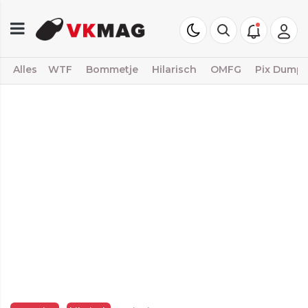
Alles
WTF
Bommetje
Hilarisch
OMFG
Pix Dump