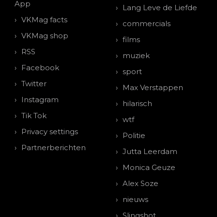
App
Lang Leve de Liefde
VKMag facts
commercials
VKMag shop
films
RSS
muziek
Facebook
sport
Twitter
Max Verstappen
Instagram
hilarisch
Tik Tok
wtf
Privacy settings
Politie
Partnerberichten
Jutta Leerdam
Monica Geuze
Alex Soze
nieuws
Slingshot