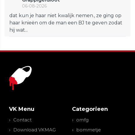
06-08-2026
dat kun je haar niet kwalijk nemen., ze ging op
haar knieën om de man een BJ te geven zodat
hij wat...
VK Menu
Categorieen
Contact
omfg
Download VKMAG
bommetje