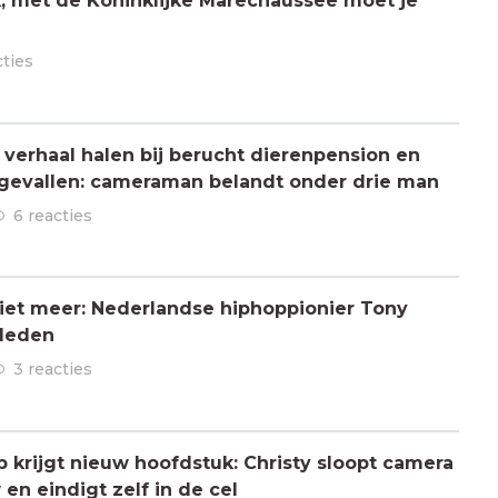
jk, met de Koninklijke Marechaussee moet je
cties
verhaal halen bij berucht dierenpension en
ngevallen: cameraman belandt onder drie man
6 reacties
 niet meer: Nederlandse hiphoppionier Tony
rleden
3 reacties
ap krijgt nieuw hoofdstuk: Christy sloopt camera
en eindigt zelf in de cel