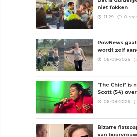
Dat is duideli
niet fokken
11:29
0 rea
PowNews gaat 
wordt zelf aa
06-08-2026
'The Chief' is
Scott (54) ove
06-08-2026
Bizarre flatso
van buurvrouw 