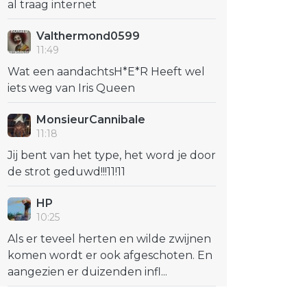
al traag internet
Valthermond0599
11:49
Wat een aandachtsH*E*R Heeft wel
iets weg van Iris Queen
MonsieurCannibale
11:18
Jij bent van het type, het word je door
de strot geduwd!!!11!11
HP
10:25
Als er teveel herten en wilde zwijnen
komen wordt er ook afgeschoten. En
aangezien er duizenden infl...