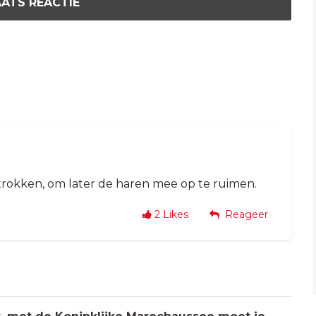
ATS REACTIE
etrokken, om later de haren mee op te ruimen.
2
Likes
Reageer