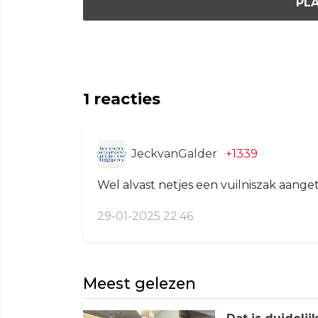
PLA
1
reacties
JeckvanGalder
+1339
Wel alvast netjes een vuilniszak aang
29-01-2025 22:46
Meest gelezen