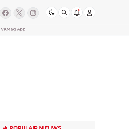
VKMag App
POPULAIR NIEUWS