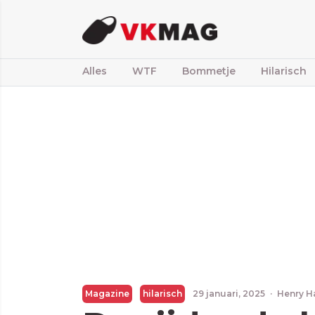
Alles
WTF
Bommetje
Hilarisch
Magazine
hilarisch
29 januari, 2025
·
Henry H