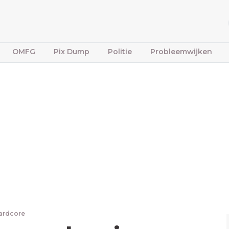
OMFG
Pix Dump
Politie
Probleemwijken
ardcore