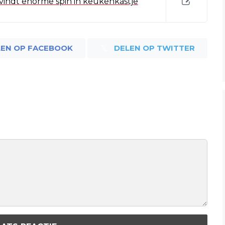
indt enorme spin in keukenkastje
LEN OP FACEBOOK
DELEN OP TWITTER