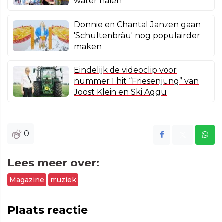
water halen'
Donnie en Chantal Janzen gaan
'Schultenbräu' nog populairder
maken
Eindelijk de videoclip voor
nummer 1 hit “Friesenjung” van
Joost Klein en Ski Aggu
0
Lees meer over:
Magazine
muziek
Plaats reactie