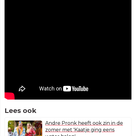
Lees ook
Andre Pronk heeft ook zin in de
zomer met 'Kaatje ging eens