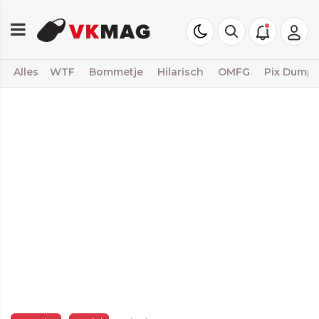
Alles
WTF
Bommetje
Hilarisch
OMFG
Pix Dump