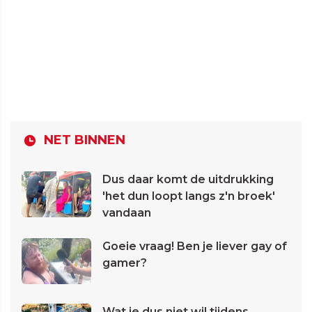
NET BINNEN
Dus daar komt de uitdrukking
'het dun loopt langs z'n broek'
vandaan
Goeie vraag! Ben je liever gay of
gamer?
Wat je dus niet wil tijdens