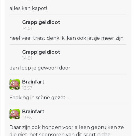
alles kan kapot!
GrappigeIdioot
14:01
heel veel triest denk ik. kan ook ietsje meer zijn
GrappigeIdioot
14:01
dan loop je gewoon door
Brainfart
13:57
Fooking in scène gezet…..
Brainfart
13:55
Daar zijn ook honden voor alleen gebruiken ze
die niet, het sponsoren van dit soort niche