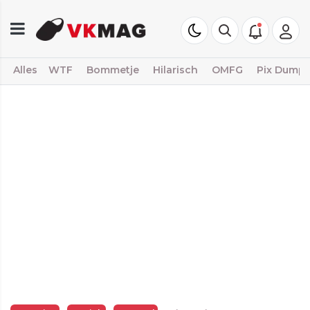
Alles
WTF
Bommetje
Hilarisch
OMFG
Pix Dump