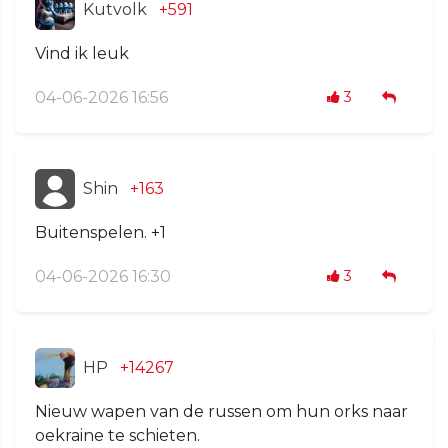
Kutvolk
+591
Vind ik leuk
04-06-2026 16:56
3
Shin
+163
Buitenspelen. +1
04-06-2026 16:30
3
HP
+14267
Nieuw wapen van de russen om hun orks naar
oekraine te schieten.