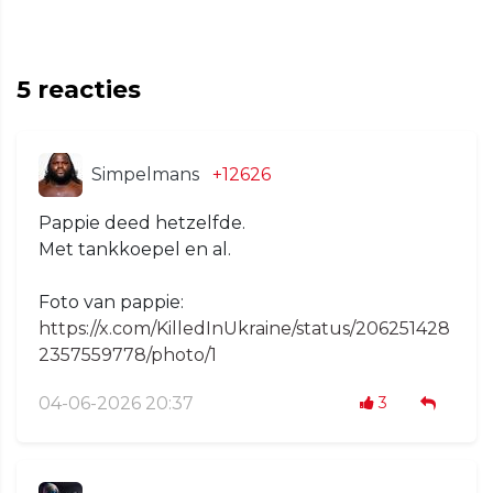
5
reacties
Simpelmans
+12626
Pappie deed hetzelfde.
Met tankkoepel en al.
Foto van pappie:
https://x.com/KilledInUkraine/status/206251428
2357559778/photo/1
04-06-2026 20:37
3