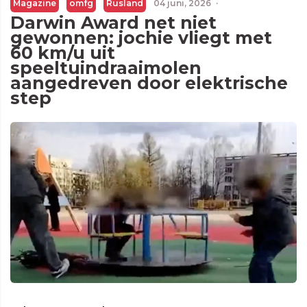
Magazine
omfg
Rusland
04 juni, 2026
·
Darwin Award net niet
gewonnen: jochie vliegt met
60 km/u uit
speeltuindraaimolen
aangedreven door elektrische
step