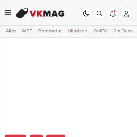
Alles
WTF
Bommetje
Hilarisch
OMFG
Pix Dump