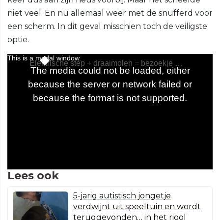
niet veel. En nu allemaal weer met de snufferd voor
een scherm. In dit geval misschien toch de veiligste
optie.
Lees ook
5-jarig autistisch jongetje
verdwijnt uit speeltuin en wordt
teruggevonden… in het riool