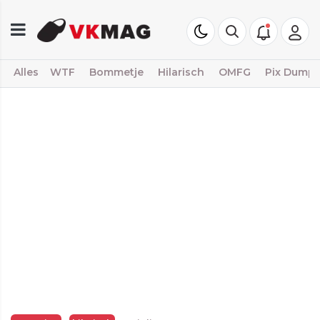
Alles
WTF
Bommetje
Hilarisch
OMFG
Pix Dump