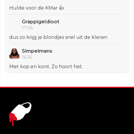
Hulde voor de KMar 👍
GrappigeIdioot
17:06
dus zo krijg je blondjes snel uit de kleren
Simpelmans
16:26
Met kop en kont. Zo hoort het.