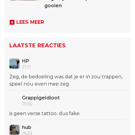
gooien
LEES MEER
LAATSTE REACTIES
HP
21:11
Zeg, de bedoeling was dat je er in zou trappen,
speel nou even mee zeg.
GrappigeIdioot
19:35
is geen verse tattoo. dus fake
hub
19:33