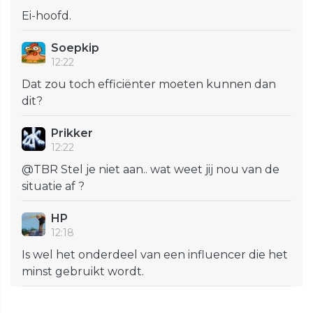
Ei-hoofd.
Soepkip
12:22
Dat zou toch efficiënter moeten kunnen dan
dit?
Prikker
12:22
@TBR Stel je niet aan.. wat weet jij nou van de
situatie af ?
HP
12:18
Is wel het onderdeel van een influencer die het
minst gebruikt wordt.