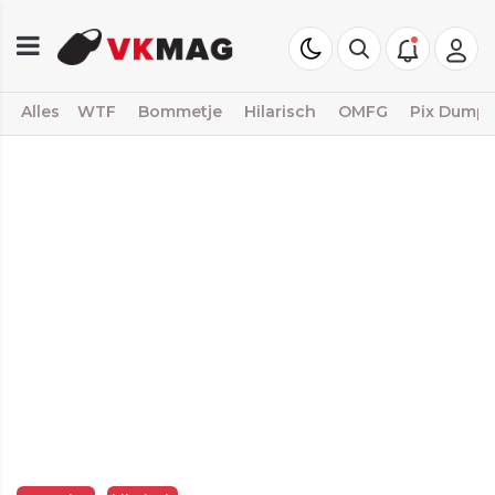
Alles
WTF
Bommetje
Hilarisch
OMFG
Pix Dump