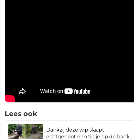
Lees ook
Dankzij deze wip slaapt
echtgenoot een tijdje op de bank