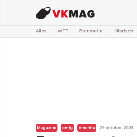
Alles
WTF
Bommetje
Hilarisch
Magazine
omfg
Amerika
29 oktober, 2025
·