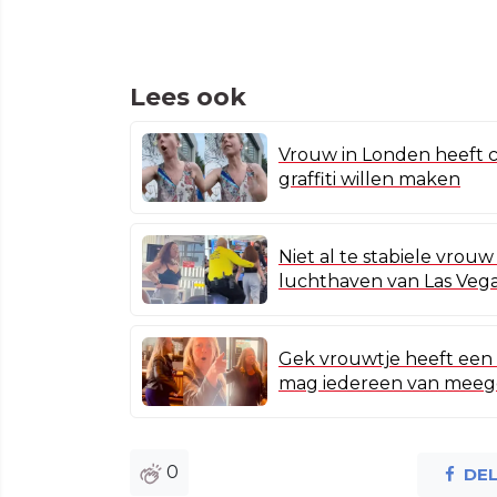
Lees ook
Vrouw in Londen heeft 
graffiti willen maken
Niet al te stabiele vrou
luchthaven van Las Veg
Gek vrouwtje heeft een 
mag iedereen van meeg
0
DE