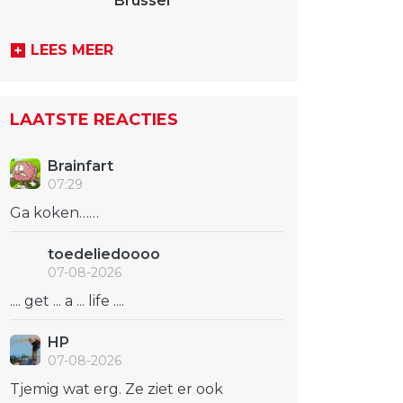
Brussel
LEES MEER
LAATSTE REACTIES
Brainfart
07:29
Ga koken……
toedeliedoooo
07-08-2026
.... get ... a ... life ....
HP
07-08-2026
Tjemig wat erg. Ze ziet er ook