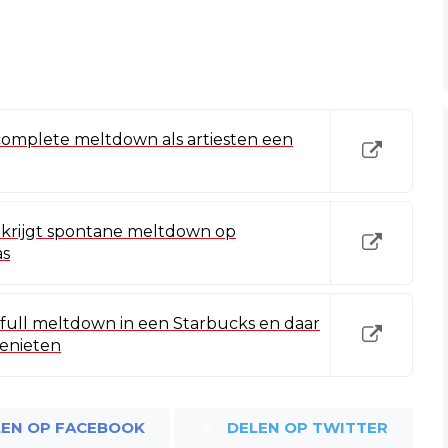
complete meltdown als artiesten een
w krijgt spontane meltdown op
as
full meltdown in een Starbucks en daar
enieten
LEN OP FACEBOOK
DELEN OP TWITTER