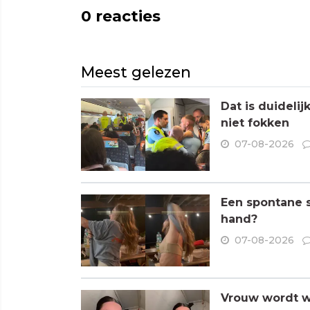
0
reacties
Meest gelezen
Dat is duideli
niet fokken
07-08-2026
Een spontane s
hand?
07-08-2026
Vrouw wordt wa